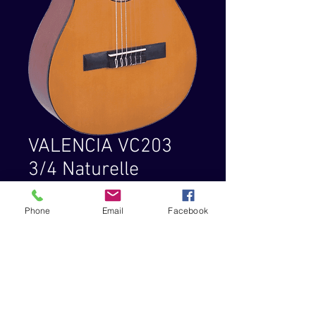
VALENCIA VC203
3/4 Naturelle
Prix
69,00 €
Phone
Email
Facebook
Catégorie : Classique - Gaucher :
Non - Cordes : nylon - Nbre de
cordes : 6 - Format : 3/4 - Pan coupé
: Non - Table : épinette de Sitka -
Fond & éclisses : nato - Manche :
jabon - Largeur au sillet : 48,00