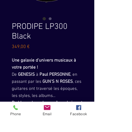
PRODIPE LP300
Black
Prix
349,00 €
Une
galaxie
d'univers
musicaux
à
votre portée !
De
GENESIS
à
Paul
PERSONNE
, en
passant par les
GUN'S
N ROSES
, ces
guitares ont traversé les époques,
les styles, les albums...
Du
blues,
du
rock
ou
même
du
jazz,
t
out
est
à la portée de cette guitare.
Phone
Email
Facebook
Une
fabrication
irréprochable
en
okoumé massif, un
manche
collé
et
un
kit
micros
« CUSTOM »
au service