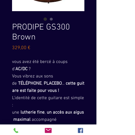
PRODIPE GS300
Brown
Prix
329,00 €
vous avez été bercé à coups
d'
AC/DC
?
Vous vibrez aux sons
de
TÉLÉPHONE
,
PLACEBO
...
cette
guit
are
est
faite
pour
vous
!
L'identité de cette guitare est simple
:
une
lutherie
fine
,
un
accès
aux
aigus
maximal
accompagné
d'un
son
droit
,
franc
et
une
puissance
redoutable
générée