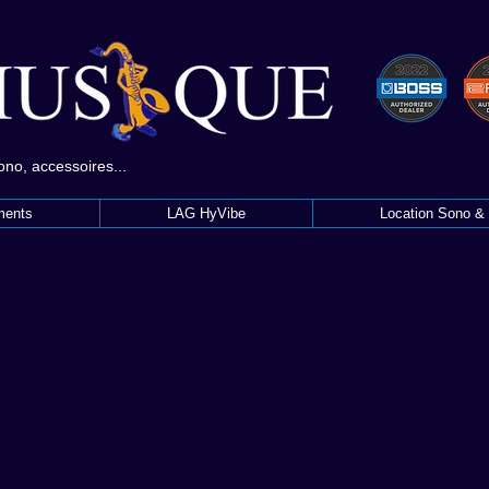
sono, accessoires...
ments
LAG HyVibe
Location Sono & 