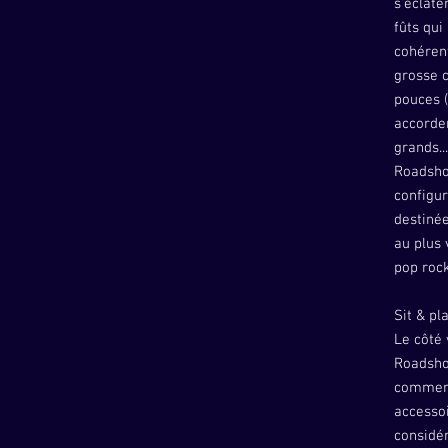
s’éclate
fûts qui
cohérent
grosse c
pouces (
accorde
grands..
Roadshow
configur
destiné
au plus 
pop rock
Sit & pla
Le côté
Roadshow
commence
accesso
considé