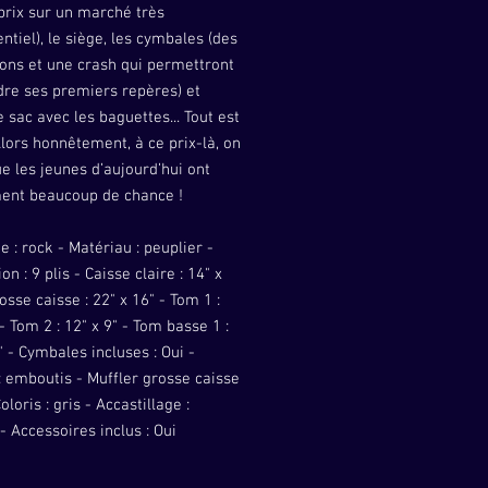
prix sur un marché très
ntiel), le siège, les cymbales (des
ons et une crash qui permettront
dre ses premiers repères) et
sac avec les baguettes... Tout est
Alors honnêtement, à ce prix-là, on
ue les jeunes d’aujourd’hui ont
ent beaucoup de chance !
e : rock - Matériau : peuplier -
n : 9 plis - Caisse claire : 14" x
rosse caisse : 22" x 16" - Tom 1 :
 - Tom 2 : 12" x 9" - Tom basse 1 :
" - Cymbales incluses : Oui -
: emboutis - Muffler grosse caisse
oloris : gris - Accastillage :
 Accessoires inclus : Oui