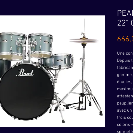
PEA
22" 
666,
Une con
Depuis t
fabrican
gamme, 
étudiés,
maximum
attesten
peuplie
avec un
trois co
coloris 
sobriété