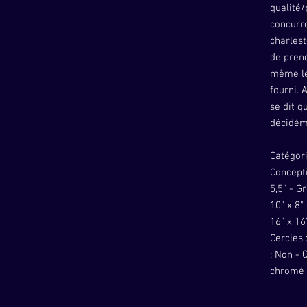
qualité/
concurre
charlest
de pren
même le 
fourni. 
se dit q
décidém
Catégori
Conceptio
5,5" - G
10" x 8"
16" x 16
Cercles 
: Non - C
chromé -