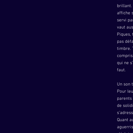
brillant
affiche 
servi pa
vaut au
Piques, 
pas déf
timbre. 
compris
qui ne s
faut.
Un son t
Pour leu
parents
de solid
s’adress
Quant au
aguerris