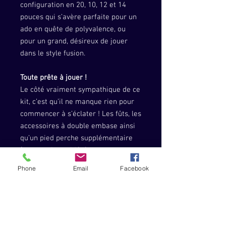
configuration en 20, 10, 12 et 14
pouces qui s’avère parfaite pour un
ado en quête de polyvalence, ou
pour un grand, désireux de jouer
dans le style fusion.
Toute prête à jouer !
Le côté vraiment sympathique de ce
kit, c’est qu’il ne manque rien pour
commencer à s’éclater ! Les fûts, les
accessoires à double embase ainsi
qu’un pied perche supplémentaire
(eux aussi considérés comme
offrant un très bon rapport
Phone
Email
Facebook
qualité/prix sur un marché pourtant
concurrentiel), le siège, les
cymbales Solar Sabian (des
charlestons 14", une ride 20" et une
crash 16" qui permettront de