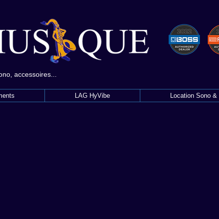
sono, accessoires...
ments
LAG HyVibe
Location Sono & 