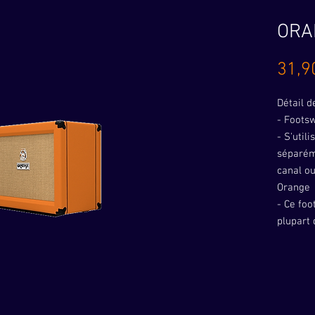
ORA
31,9
Détail d
- Footsw
- S'util
séparém
canal ou
Orange
- Ce foo
plupart