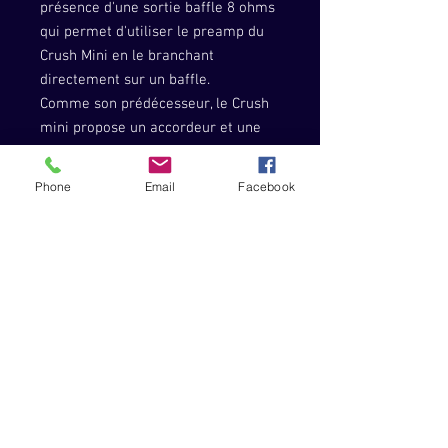
présence d'une sortie baffle 8 ohms
qui permet d'utiliser le preamp du
Crush Mini en le branchant
directement sur un baffle.
Comme son prédécesseur, le Crush
mini propose un accordeur et une
sortie casque pour pouvoir jouer
sans bruit. L'entrée AUX permet de
Phone
Email
Facebook
brancher n'importe quel dispositif
pour s'accompagner.
Fiche technique :
Type : Combo transistor
Puissance : 3 Watts
Contrôles : Gain / Shape / Volume
Haut-parleurs : 1 x HP Orange Voice
of the World de 4 pouces
Sorties : Casque (jack 6,35)