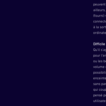
peuvent
ailleurs
(fourni)
connect
à la sor
ordinate
Difficile
Qu'il s'
pour l'e
ou les b
volume e
possibil
enceinte
sans par
qui coup
pensé po
utilisat