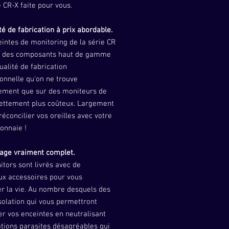
 CR-X faite pour vous.
té de fabrication à prix abordable.
intes de monitoring de la série CR
t des composants haut de gamme
ualité de fabrication
onnelle qu'on ne trouve
ement que sur des moniteurs de
nettement plus coûteux. Largement
réconcilier vos oreilles avec votre
onnaie !
age vraiment complet.
tors sont livrés avec de
x accessoires pour vous
er la vie. Au nombre desquels des
solation qui vous permettront
ler vos enceintes en neutralisant
ations parasites désagréables qui