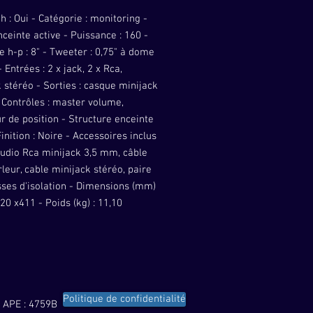
h : Oui - Catégorie : monitoring -
nceinte active - Puissance : 160 -
 h-p : 8" - Tweeter : 0,75" à dome
- Entrées : 2 x jack, 2 x Rca,
 stéréo - Sorties : casque minijack
 Contrôles : master volume,
r de position - Structure enceinte
 Finition : Noire - Accessoires inclus
audio Rca minijack 3,5 mm, câble
leur, cable minijack stéréo, paire
ses d'isolation - Dimensions (mm)
320 x411 - Poids (kg) : 11,10
Politique de confidentialité
 APE : 4759B