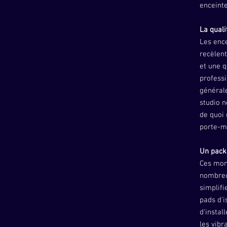
enceinte
La quali
Les ence
recèlen
et une q
professi
général
studio 
de quoi 
porte-m
Un pack
Ces moni
nombreu
simplifi
pads d'i
d'instal
les vibr