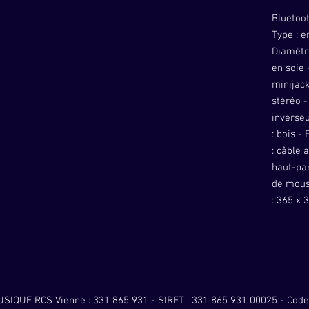
Bluetoot
Type : e
Diamètre
en soie 
minijack
stéréo -
inverseu
: bois -
: câble 
haut-par
de mous
: 365 x 
SIQUE RCS Vienne : 331 865 931 - SIRET : 331 865 931 00025 - Code