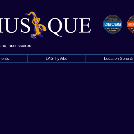
sono, accessoires...
ments
LAG HyVibe
Location Sono & 