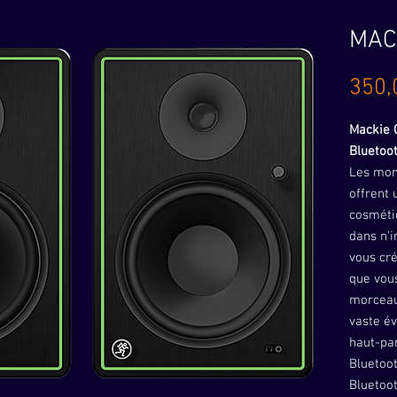
MAC
350,
Mackie 
Bluetoot
Les mon
offrent 
cosmétiq
dans n'
vous cré
que vou
morceau
vaste év
haut-par
Bluetoot
Bluetoot