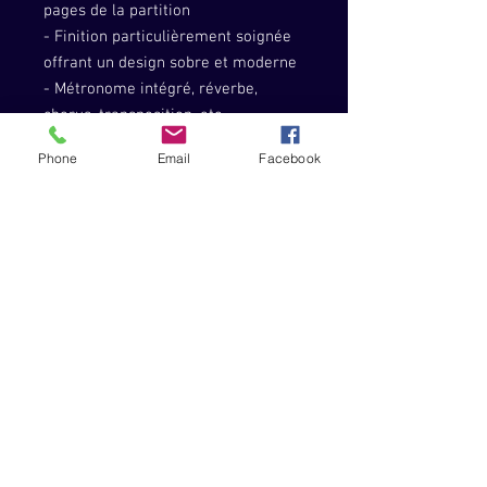
pages de la partition
- Finition particulièrement soignée
offrant un design sobre et moderne
- Métronome intégré, réverbe,
chorus, transposition, etc.
- Dimensions : 1,312 × 336 × 117
Phone
Email
Facebook
mm
- Poids : 11,4 Kg
- Accessoires : adaptateur secteur,
pupitre, pédale forte type piano
- En options : pieds noirs (STB1-BK)
- 3 pédales : PU-2
Transposition : Oui - Mode partner :
Oui - Résonance sympathique : Oui -
Sensible à la vélocité : Oui -
Catégorie : portable - Nbre de
touches : 88 - Toucher : Lourd - Nbre
de sons : 12 - Nbre de présélections