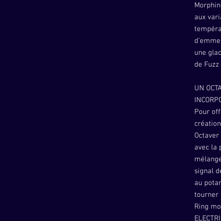
Morphin
aux vari
tempéra
d’emmen
une glac
de Fuzz 
UN OCT
INCORP
Pour off
création
Octaver 
avec la 
mélange
signal d
au potar
tourner
Ring mod
ELECTRI