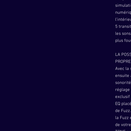
simulat
numériq
l’intéri
5 transi
les sons
plus fou
LA POSS
PROPRE
Avec la 
ensuite 
sonorité
réglage
exclusif
EQ placé
de Fuzz.
la Fuzz 
de votre