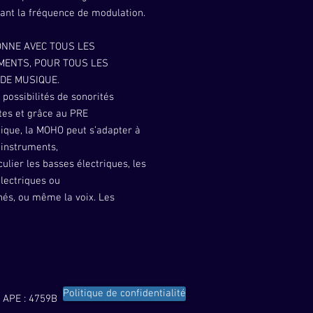
ant la fréquence de modulation.
ONNE AVEC TOUS LES
MENTS, POUR TOUS LES
 DE MUSIQUE.
 possibilités de sonorités
tes et grâce au PRE
ique, la MOHO peut s’adapter à
 instruments,
culier les basses électriques, les
lectriques ou
hés, ou même la voix. Les
ités sans fin en
esign en font un compagnon idéal
s les styles
ue...
Politique de confidentialité
ass : Oui - Pédale d'expression :
 APE : 4759B