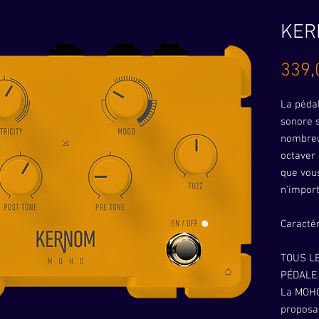
KER
339,
La péda
sonore 
nombreu
octaver 
que vou
n'impor
Caractér
TOUS L
PÉDALE.
La MOHO 
proposa