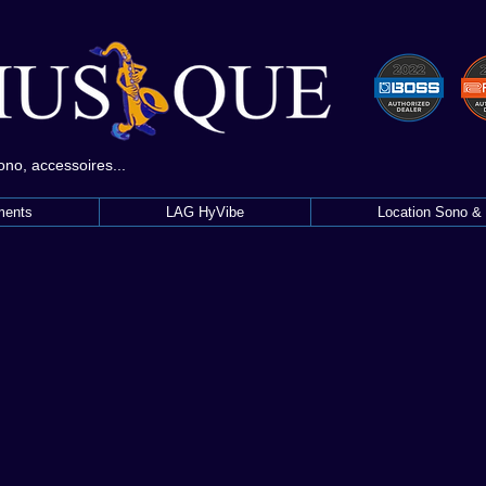
sono, accessoires...
ments
LAG HyVibe
Location Sono & 