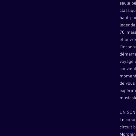
seule pé
classiqu
haut-par
légenda
70, mais
et ouvre
l’incon
démarre
voyage e
convient
moment e
de vous 
expérim
musical
UN SON
Le cœur
circuit 
Morphing