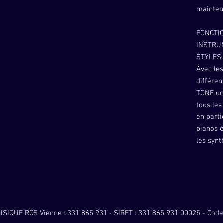
mainten
FONCTI
INSTRU
STYLES
Avec les
différen
TONE un
tous les
en parti
pianos é
les synt
possibil
Sound D
pour tou
de musiq
True byp
SIQUE RCS Vienne : 331 865 931 - SIRET : 331 865 931 00025 - Code