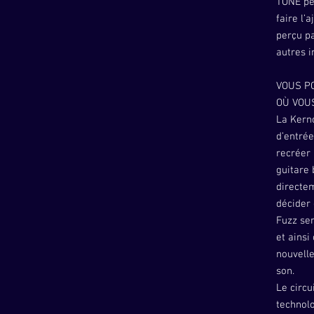
TONE pe
faire l’
perçu p
autres 
VOUS P
OÙ VOUS
La Kern
d’entré
recréer
guitare
directe
décider 
Fuzz ser
et ainsi
nouvelle
son.
Le circu
technol