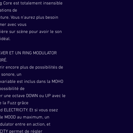
g Core est totalement insensible
ations de
ture. Vous n’aurez plus besoin
er avec vous
ière sur scène pour avoir le son
idéal.
AVER ET UN RING MODULATOR
ORÉ.
rir encore plus de possibilités de
 sonore, un
variable est inclus dans la MOHO
possibilité de
r une octave DOWN ou UP avec le
e la Fuzz grâce
d ELECTRICITY. Et si vous osez
 le MOOD au maximum, un
ulator entre en action, et
CITY permet de régler