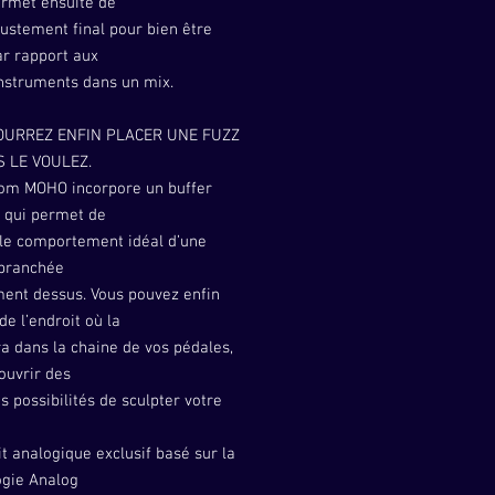
rmet ensuite de
ajustement final pour bien être
ar rapport aux
instruments dans un mix.
OURREZ ENFIN PLACER UNE FUZZ
 LE VOULEZ.
om MOHO incorpore un buffer
e qui permet de
 le comportement idéal d’une
 branchée
ment dessus. Vous pouvez enfin
de l’endroit où la
a dans la chaine de vos pédales,
 ouvrir des
s possibilités de sculpter votre
it analogique exclusif basé sur la
ogie Analog