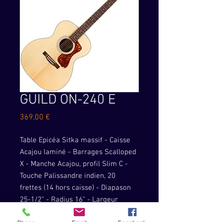
GUILD ON-240 E
Prix
369,00 €
Table Epicéa Sitka massif - Caisse
Acajou laminé - Barrages Scalloped
X - Manche Acajou, profil Slim C -
Touche Palissandre indien, 20
frettes (14 hors caisse) - Diapason
25-1/2" - Radius 16" - Largeur
manche 1e frette 1-11/16" (42.86