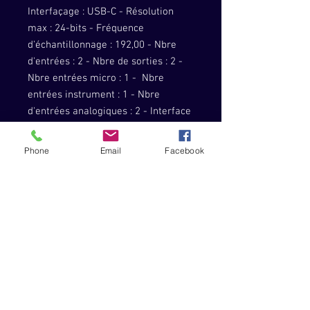
Interfaçage : USB-C - Résolution
max : 24-bits - Fréquence
d'échantillonnage : 192,00 - Nbre
d'entrées : 2 - Nbre de sorties : 2 -
Nbre entrées micro : 1 - Nbre
entrées instrument : 1 - Nbre
d'entrées analogiques : 2 - Interface
MIDI : Non - Wordclock : Non -
Compatibilité : Mac, PC - Logiciels
Phone
Email
Facebook
fournis : ProTools First, Softube
Time and Tone Bundle, XLN Audio
Addictive Keys, Ableton Live Lite,
Focusrite Plug-in Collective,
Focusrite Red 2 & Red 3 Plug-In
Suite, Splice Sounds - Alimentation :
USB - Format : desktop -
Dimensions (mm) : 43,5 x 143,5 x
95,8 - Poids (kg) : 0,32