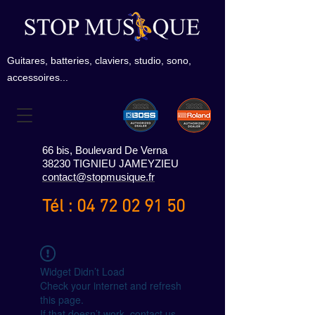
Guitares, batteries, claviers, studio, sono,
accessoires...
66 bis, Boulevard De Verna
38230 TIGNIEU JAMEYZIEU
contact@stopmusique.fr
Tél :
04 72 02 91 50
Widget Didn’t Load
Check your internet and refresh
this page.
If that doesn’t work, contact us.