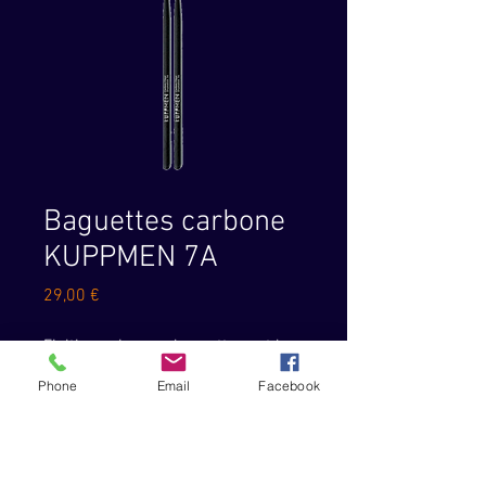
Baguettes carbone
KUPPMEN 7A
Prix
29,00 €
Finition noire, ces baguettes ont la
même forme, la même taille, le
Phone
Email
Facebook
même équilibre, le même rebond, la
même flexibilité et le même poids
que les baguettes en bois - mais
avec un durabilité supérieure.