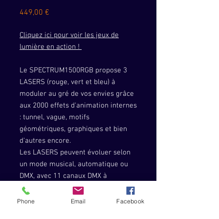
Prix
449,00 €
Cliquez ici pour voir les jeux de
lumière en action !
Le SPECTRUM1500RGB propose 3
LASERS (rouge, vert et bleu) à
moduler au gré de vos envies grâce
aux 2000 effets d'animation internes
: tunnel, vague, motifs
géométriques, graphiques et bien
d'autres encore.
Les LASERS peuvent évoluer selon
un mode musical, automatique ou
DMX, avec 11 canaux DMX à
disposition.
L’usage de cet appareil est
Phone
Email
Facebook
exclusivement réservé aux activités