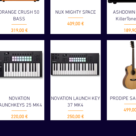
ORANGE CRUSH 50
NUX MIGHTY SPACE
ASHDOWN
BASS
KillerTon
Prix
409,00 €
Prix
Prix
319,00 €
189,9
NOVATION
NOVATION LAUNCH KEY
PRODIPE SA
AUNCHKEYS 25 MK4
37 MK4
Prix
499,0
Prix
Prix
220,00 €
250,00 €