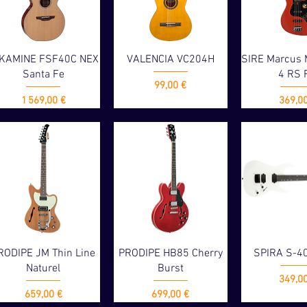
KAMINE FSF40C NEX
VALENCIA VC204H
SIRE Marcus 
Santa Fe
4 RS 
Prix
99,00 €
Prix
Prix
1 569,00 €
369,0
RODIPE JM Thin Line
PRODIPE HB85 Cherry
SPIRA S-4
Naturel
Burst
Prix
349,0
Prix
Prix
659,00 €
699,00 €