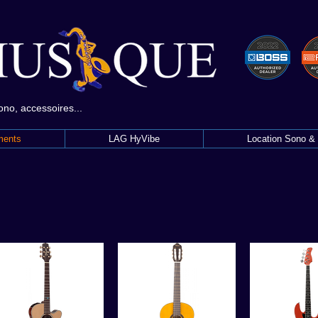
sono, accessoires...
ments
LAG HyVibe
Location Sono & 